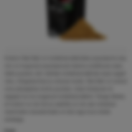
Kratom Red Bali on kollektsionääridele populaarne ese,
mis on kogunud populaarsust laiema avalikkuse seas.
Selle punane värv tekitab kollektsionääride laual sageli
rahu, lõõgastumise ja unisuse tunde. Red Bali on tuntud
oma pikaajalise toime poolest, mida hindavad nii
algajad kui ka kogenud kollektsionäärid. Pange tähele,
et kratom ei ole toit ja seetõttu ei ole see mõeldud
sisemiseks kasutamiseks ei üksi ega koos teiste
ainetega.
Kaal: