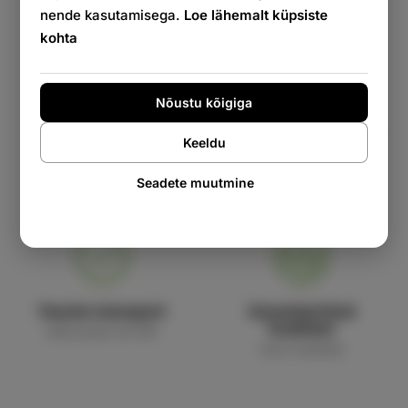
nende kasutamisega.
Loe lähemalt küpsiste
kohta
Nõustu kõigiga
Tasuta kingitus
Kohaletoimetamise
Keeldu
garantii
Iga tellimusega
kahjustamata kaubale
Seadete muutmine
Tasuta transport
Garanteeritud
kvaliteet
tellimustele üle 50€
meie toodetele