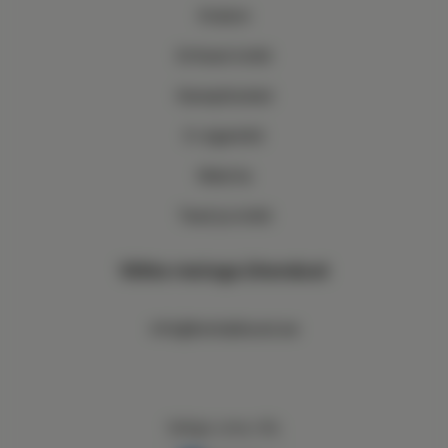
Kratom
Erilised ürdid
Kanepitooted
E-sigaretid
Matcha
Teed ja ürdid
Võtke meiega ühendust
info@herbalboost.ee
Valige oma riik: