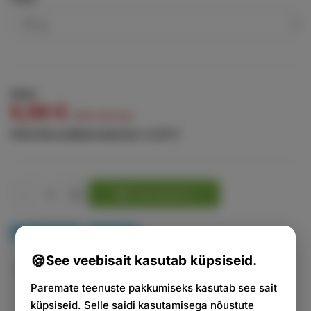
Hind
5,50 €
käibemaksuga
Hind ilma käibemaksuta:
4,33 €
-
+
Lisa ostukorvi
Laos: 8050 [g]
kratomSK
See veebisait kasutab küpsiseid.
Kas vajate nõu?
Paremate teenuste pakkumiseks kasutab see sait
küpsiseid. Selle saidi kasutamisega nõustute