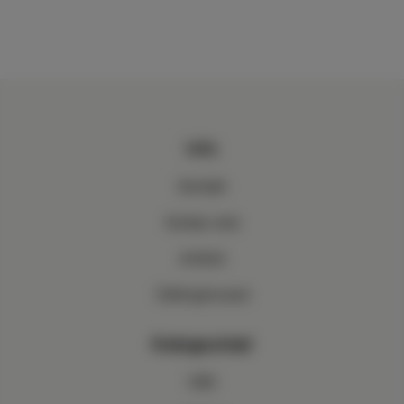
Info
Kontakt
Kuidas osta
Artiklid
Üldtingimused
Kategooriad
CBD