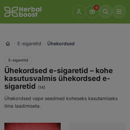
Jäta
0
sisukord
Go
vahele
to
homepage
E-sigaretid
Ühekordsed
E-sigaretid
Ühekordsed e-sigaretid – kohe
kasutusvalmis ühekordsed e-
sigaretid
(14)
Ühekordsed vape seadmed koheseks kasutamiseks
ilma laadimiseta.