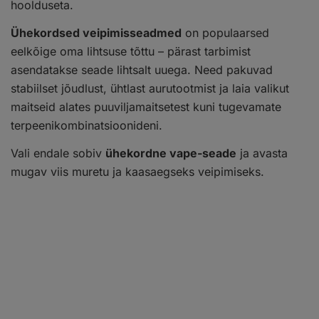
hoolduseta.
Ühekordsed veipimisseadmed
on populaarsed
eelkõige oma lihtsuse tõttu – pärast tarbimist
asendatakse seade lihtsalt uuega. Need pakuvad
stabiilset jõudlust, ühtlast aurutootmist ja laia valikut
maitseid alates puuviljamaitsetest kuni tugevamate
terpeenikombinatsioonideni.
Vali endale sobiv
ühekordne vape-seade
ja avasta
mugav viis muretu ja kaasaegseks veipimiseks.