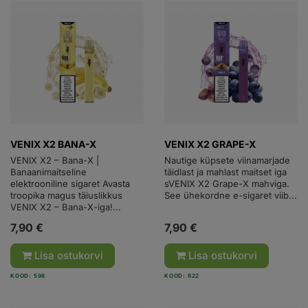
VENIX X2 BANA-X
VENIX X2 GRAPE-X
VENIX X2 – Bana-X |
Nautige küpsete viinamarjade
Banaanimaitseline
täidlast ja mahlast maitset iga
elektrooniline sigaret Avasta
sVENIX X2 Grape-X mahviga.
troopika magus täiuslikkus
See ühekordne e-sigaret viib...
VENIX X2 – Bana-X-iga!...
7,90 €
7,90 €
Lisa ostukorvi
Lisa ostukorvi
KOOD: 598
KOOD: 622