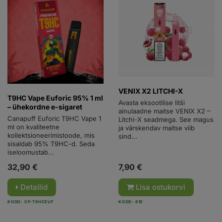
VENIX X2 LITCHI-X
T9HC Vape Euforic 95% 1 ml
Avasta eksootilise litši
– ühekordne e-sigaret
ainulaadne maitse VENIX X2 –
Canapuff Euforic T9HC Vape 1
Litchi-X seadmega. See magus
ml on kvaliteetne
ja värskendav maitse viib
kollektsioneerimistoode, mis
sind...
sisaldab 95% T9HC-d. Seda
iseloomustab...
32,90 €
7,90 €
Detailid
Lisa ostukorvi
KOOD: CP-T9HCEUF
KOOD: 610