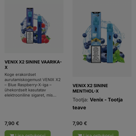
VENIX X2 SININE VAARIKA-
X
Koge erakordset
aurutamiskogemust VENIX X2
– Blue Raspberry-X-iga –
VENIX X2 SININE
ühekordselt kasutatav
MENTHOL-X
elektrooniline sigaret, mis...
Tootja:
Venix - Tootja
teave
7,90 €
7,90 €
Lisa ostukorvi
Lisa ostukorvi