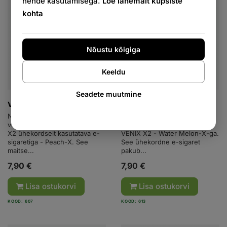
nende kasutamisega.
Loe lähemalt küpsiste
kohta
Nõustu kõigiga
Keeldu
Seadete muutmine
VENIX X2 PEACH-X
VENIX X2 VESIMELOON-X
Nautige mahlase ja magusa
Kogege intensiivset mahlaka
virsiku rikkalikku maitset VENIX
meloni maitset iga mahviga
X2 ühekordselt kasutatava e-
VENIX X2 - Water Melon-X-ga.
sigaretiga - Peach-X. See
See ühekordne e-sigaret
maitse...
pakub...
7,90 €
7,90 €
Lisa ostukorvi
Lisa ostukorvi
KOOD: 607
KOOD: 613