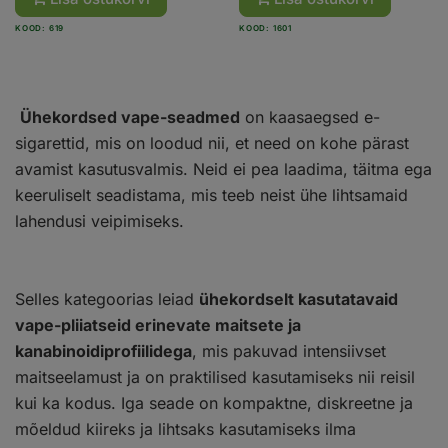
KOOD: 619
KOOD: 1601
Ühekordsed vape-seadmed
on kaasaegsed e-
sigarettid, mis on loodud nii, et need on kohe pärast
avamist kasutusvalmis. Neid ei pea laadima, täitma ega
keeruliselt seadistama, mis teeb neist ühe lihtsamaid
lahendusi veipimiseks.
Selles kategoorias leiad
ühekordselt kasutatavaid
vape-pliiatseid erinevate maitsete ja
kanabinoidiprofiilidega
, mis pakuvad intensiivset
maitseelamust ja on praktilised kasutamiseks nii reisil
kui ka kodus. Iga seade on kompaktne, diskreetne ja
mõeldud kiireks ja lihtsaks kasutamiseks ilma