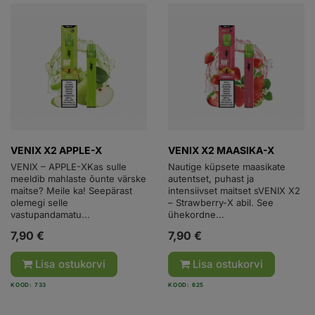
VENIX X2 APPLE-X
VENIX X2 MAASIKA-X
VENIX – APPLE-XKas sulle
Nautige küpsete maasikate
meeldib mahlaste õunte värske
autentset, puhast ja
maitse? Meile ka! Seepärast
intensiivset maitset sVENIX X2
olemegi selle
– Strawberry-X abil. See
vastupandamatu...
ühekordne...
7,90 €
7,90 €
Lisa ostukorvi
Lisa ostukorvi
KOOD: 733
KOOD: 625