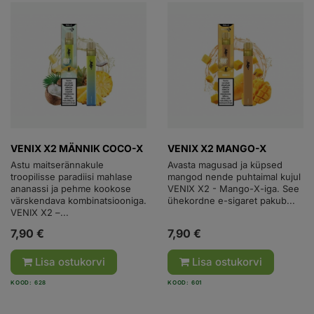
VENIX X2 MÄNNIK COCO-X
VENIX X2 MANGO-X
Astu maitserännakule
Avasta magusad ja küpsed
troopilisse paradiisi mahlase
mangod nende puhtaimal kujul
ananassi ja pehme kookose
VENIX X2 - Mango-X-iga. See
värskendava kombinatsiooniga.
ühekordne e-sigaret pakub...
VENIX X2 –...
7,90 €
7,90 €
Lisa ostukorvi
Lisa ostukorvi
KOOD: 628
KOOD: 601